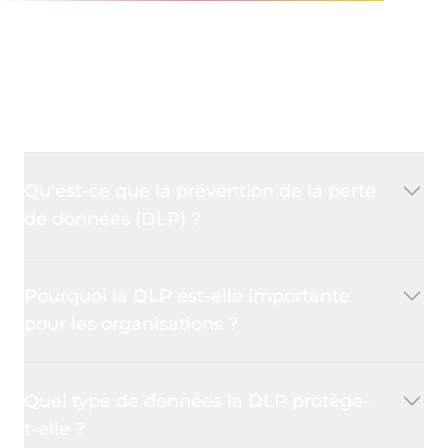
Questions fréquentes
Qu'est-ce que la prévention de la perte
de données (DLP) ?
La DLP (Data Loss Prevention) désigne un
Pourquoi la DLP est-elle importante
ensemble de stratégies et d'outils de
pour les organisations ?
cybersécurité conçus pour détecter,
surveiller et empêcher l'accès ou le transfert
La DLP est cruciale car elle aide à prévenir
non autorisé de données sensibles. Elle
Quel type de données la DLP protège-
les violations de données, protège les
aide les organisations à protéger les
t-elle ?
informations sensibles et garantit la
informations confidentielles contre la fuite