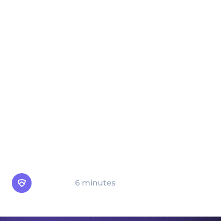
de cybersécurité conçue pour détecter et
empêcher la transmission ou la fuite non
autorisée de données. Le DLP aide à
protéger les informations sensibles contre
les mauvaises mains, ce qui permet d'éviter
les violations de données et d'assurer la
conformité réglementaire des entreprises
manipulant des données confidentielles.
Dans ce guide, nous allons explorer les
principales stratégies et outils DLP que les
organisations peuvent mettre en œuvre
pour sécuriser leurs données.
Arsen
6 minutes