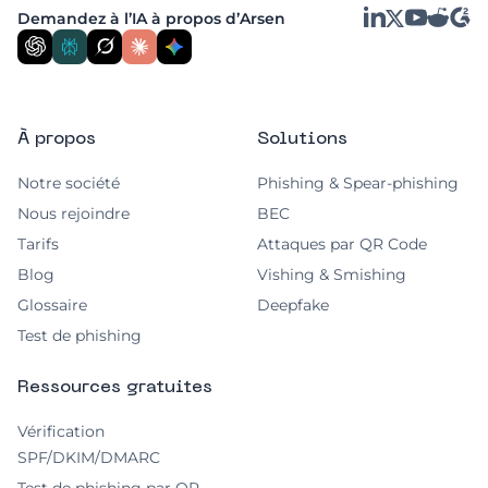
LinkedIn
YouTube
Reddit
G2
Demandez à l’IA à propos d’Arsen
essentiels pour maintenir une stratégie
X
DLP robuste. La combinaison de la DLP
avec d'autres mesures de sécurité, comme
les pare-feux et le chiffrement, renforce la
À propos
Solutions
protection des données.
Notre société
Phishing & Spear-phishing
Nous rejoindre
BEC
Tarifs
Attaques par QR Code
Blog
Vishing & Smishing
Glossaire
Deepfake
Test de phishing
Ressources gratuites
Vérification
SPF/DKIM/DMARC
Test de phishing par QR