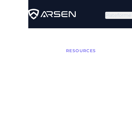
Plateforme
RESOURCES
Hygièn
Pratiq
la sécu
À l'ère numérique actuel
menaces cybernétiques, 