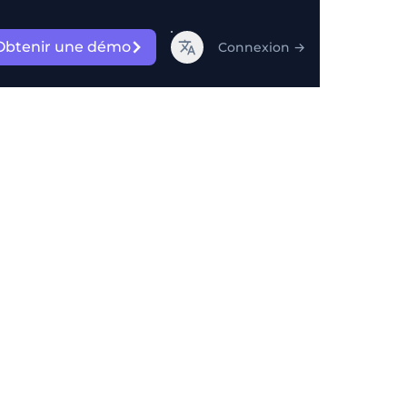
Obtenir une démo
Connexion
→
es pour
ais. Avec la montée des
atiques peut