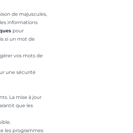
son de majuscules,
 des informations
iques
pour
is si un mot de
 gérer vos mots de
ur une sécurité
nts. La mise à jour
arantit que les
ible.
mme les programmes