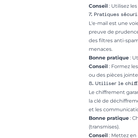
Conseil
: Utilisez l
7. Pratiques sécur
L'e-mail est une vo
preuve de prudence a
des filtres anti-spa
menaces.
Bonne pratique
: U
Conseil
: Formez les
ou des pièces jointe
8. Utiliser le chif
Le chiffrement garan
la clé de déchiffreme
et les communicatio
Bonne pratique
: C
(transmises).
Conseil
: Mettez en