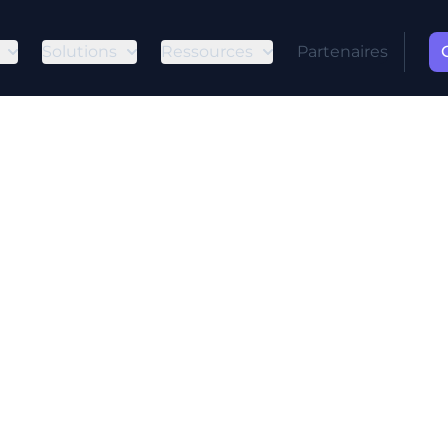
Solutions
Ressources
Partenaires
e numérique :
ues essentiell
rité
le, l'hygiène numérique est plus critique que jam
s'assurer que les employés suivent les bonnes pr