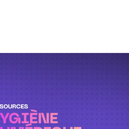
 le risque de violations de données et autres cyb
ues essentielles d’hygiène numérique pour sécurise
 sensibles.