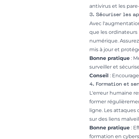
antivirus et les pare
3. Sécuriser les a
Avec l'augmentation 
que les ordinateurs 
numérique. Assurez-v
mis à jour et protégé
Bonne pratique
: M
surveiller et sécuri
Conseil
: Encouragez
4. Formation et se
L'erreur humaine res
former régulièreme
ligne. Les attaques 
sur des liens malvei
Bonne pratique
: E
formation en cybers