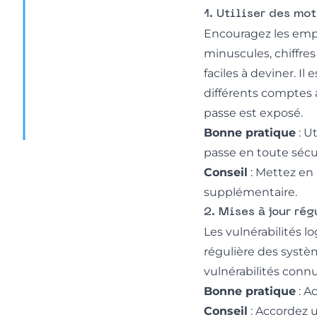
1. Utiliser des mo
Encouragez les empl
minuscules, chiffres
faciles à deviner. Il
différents comptes 
passe est exposé.
Bonne pratique
: U
passe en toute sécur
Conseil
: Mettez en 
supplémentaire.
2. Mises à jour ré
Les vulnérabilités l
régulière des systèm
vulnérabilités connu
Bonne pratique
: A
Conseil
: Accordez 