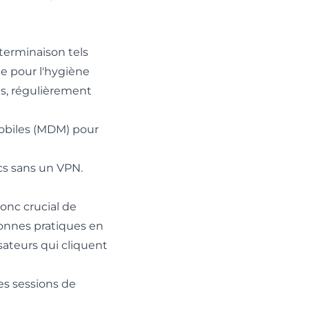
 terminaison tels
le pour l'hygiène
és, régulièrement
mobiles (MDM) pour
ics sans un VPN.
donc crucial de
onnes pratiques en
sateurs qui cliquent
es sessions de