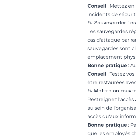
Conseil
: Mettez en 
incidents de sécurit
5. Sauvegarder le
Les sauvegardes rég
cas d'attaque par r
sauvegardes sont chi
emplacement physi
Bonne pratique
: A
Conseil
: Testez vo
être restaurées ave
6. Mettre en œuvre
Restreignez l'accès
au sein de l'organis
accès qu'aux informa
Bonne pratique
: P
que les employés ch