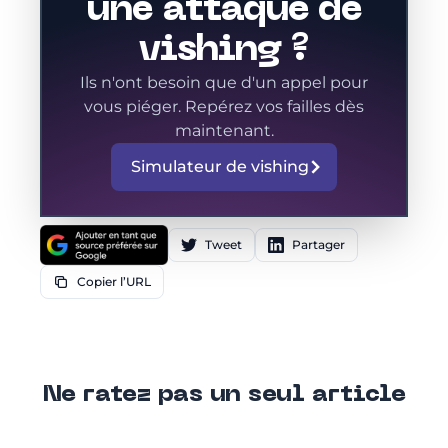
une attaque de
vishing ?
Ils n'ont besoin que d'un appel pour
vous piéger. Repérez vos failles dès
maintenant.
Simulateur de vishing
Tweet
Partager
Copier l’URL
Ne ratez pas un seul article