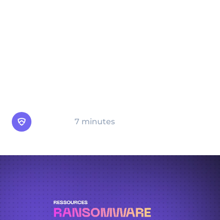
Les cyberattaques deviennent de plus en
plus sophistiquées, et le ransomware est
l'une des formes de cybercriminalité les
plus perturbatrices. La sensibilisation et la
compréhension du ransomware sont
essentielles, et vous trouverez tout ce dont
vous avez besoin sur cette page.
Arsen
7 minutes