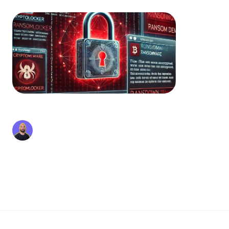
rançongiciel particulièrement virulent.
Qu'est-ce que Cryptolocker ?
Thomas Le Coz
4 janv. 2023
Suite à la popularisation du Bitcoin, les
ransomwares sont revenus au goût du jour.
CryptoLocker est le premier rançongiciel notable
utilisant la cryptomonnaie pour faciliter le
paiement des rançons. Dans cet...