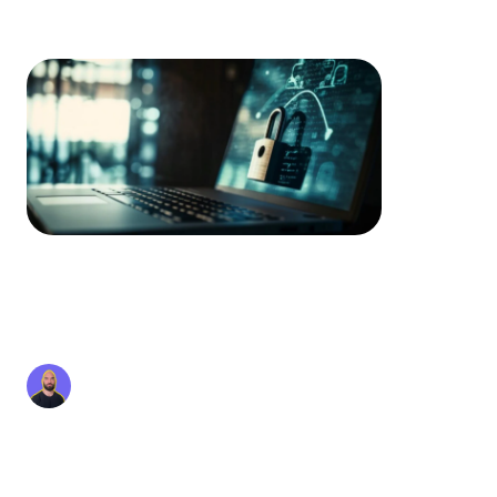
Cryptolocker, REvil : si vous connaissez ces noms,
c’est parce que ce sont tous des ransomwares
ayant fait d’importants dégâts. Le...
WannaCry, le plus grand
piratage a rançon de
l'histoire
Thomas Le Coz
4 janv. 2023
WannaCry est le ransomware à l'origine d'une des
importantes attaques par ransomware. Dans cet
article, nous revenons sur l'histoire de ce