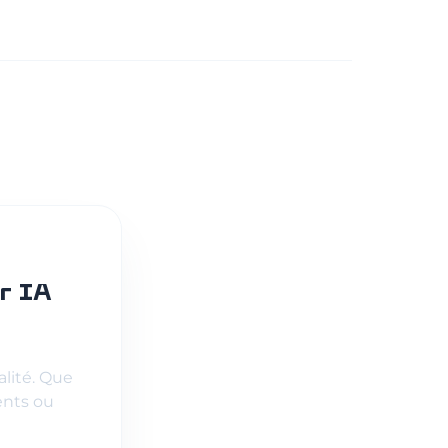
r IA
alité. Que
ents ou