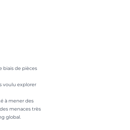
Pensez-
e biais de pièces
vous
pouvoir
s voulu explorer
repérer une
ité à mener des
attaque de
e des menaces très
vishing ?
ng global.
Ils n'ont besoin
que d'un appel