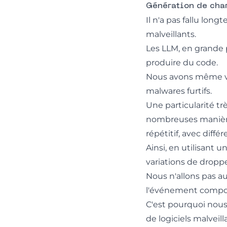
Génération de cha
Il n'a pas fallu long
malveillants.
Les LLM, en grande 
produire du code.
Nous avons même v
malwares furtifs
.
Une particularité tr
nombreuses manières
répétitif, avec diff
Ainsi, en utilisant 
variations de dropper
Nous n'allons pas au
l'événement compor
C'est pourquoi nous 
de logiciels malveill