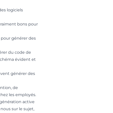
pour vous piéger.
Repérez vos failles
es logiciels
dès maintenant.
 vraiment bons pour
Simulateur
de vishing
 pour générer des
nérer du code de
 schéma évident et
euvent générer des
ention, de
hez les employés.
 génération active
 nous sur le sujet,