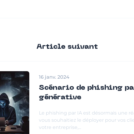
Article suivant
16 janv. 2024
Scénario de phishing pa
générative
Le phishing par IA est désormais une ré
vous souhaitiez le déployer pour vos cli
votre entreprise,...