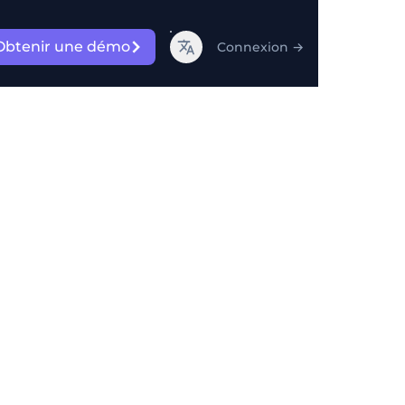
Obtenir une démo
Connexion
→
 jointes
r IA