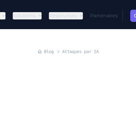
Solutions
Ressources
Partenaires
Blog
Attaques par IA
ion de pièces
veillantes pa
générative