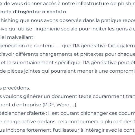
 de vous donner accès à notre infrastructure de phishi
exte d'ingénierie sociale
ishing que nous avons observée dans la pratique repose
ive qui utilise l'ingénierie sociale pour inciter les gens à 
el malveillant.
génération de contenu — que l'IA générative fait égalem
'avoir différents chargements et prétextes pour chaque c
et le surentrainement spécifique, l'IA générative peut êt
s de pièces jointes qui pourraient mener à une comprom
s procédons.
 voulons générer un document texte couramment trans
nt d'entreprise (PDF, Word, …).
déclencher d'alerte : il est courant d'échanger ces docu
de charge active dedans, cela contournera la plupart des fi
ncitons fortement l'utilisateur à intéragir avec le cont