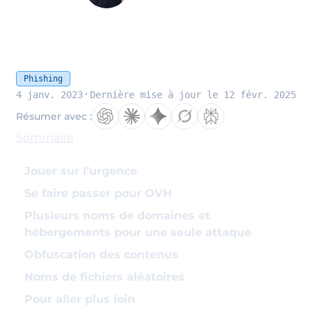
Phishing
·
4 janv. 2023
Dernière mise à jour le 12 févr. 2025
Résumer avec :
Sommaire
Jouer sur l’urgence
Se faire passer pour OVH
Plusieurs noms de domaines et
hébergements pour une seule attaque
Obfuscation des contenus
Noms de fichiers aléatoires
Pour aller plus loin