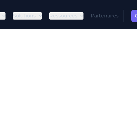
Solutions
Ressources
Partenaires
il : Gérer les
indésirables 
mes
oit pas malveillant, il peut encombrer votre boîte
s messages importants. Dans le contexte actuel de 