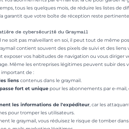
temps, tous les quelques mois, de réduire les listes de di
la garantit que votre boîte de réception reste pertinente
atière de cybersécurité du Graymail
 ne soit pas malveillant en soi, il peut tout de même po
graymail contient souvent des pixels de suivi et des liens
t exposer vos habitudes de navigation ou vous diriger ve
tage. Même les entreprises légitimes peuvent subir des v
 important de :
es liens
contenus dans le graymail.
passe fort et unique
pour les abonnements par e-mail, e
ment les informations de l'expéditeur
, car les attaquan
es pour tromper les utilisateurs.
ent le graymail, vous réduisez le risque de tomber dan
en e-mails marketing légitimes.