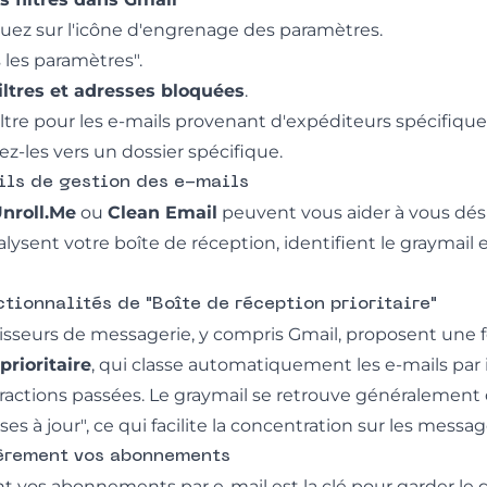
quez sur l'icône d'engrenage des paramètres.
 les paramètres".
iltres et adresses bloquées
.
ltre pour les e-mails provenant d'expéditeurs spécifiqu
gez-les vers un dossier spécifique.
tils de gestion des e-mails
nroll.Me
ou
Clean Email
peuvent vous aider à vous dés
nalysent votre boîte de réception, identifient le graymai
ctionnalités de "Boîte de réception prioritaire"
seurs de messagerie, y compris Gmail, proposent une f
prioritaire
, qui classe automatiquement les e-mails pa
eractions passées. Le graymail se retrouve généralement
es à jour", ce qui facilite la concentration sur les messa
ièrement vos abonnements
t vos abonnements par e-mail est la clé pour garder le 