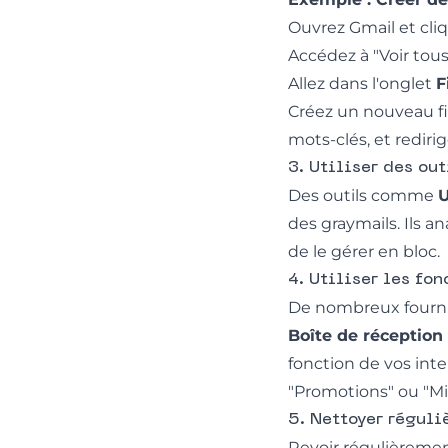
Ouvrez Gmail et cli
Accédez à "Voir tous
Allez dans l'onglet
F
Créez un nouveau fi
mots-clés, et rediri
3. Utiliser des ou
Des outils comme
U
des graymails. Ils a
de le gérer en bloc.
4. Utiliser les fon
De nombreux fournis
Boîte de réception 
fonction de vos int
"Promotions" ou "Mis
5. Nettoyer régul
Revoir régulièremen