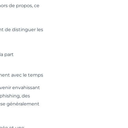
hors de propos, ce
t de distinguer les
a part
nent avec le temps
evenir envahissant
phishing, des
cause généralement
nnée et une