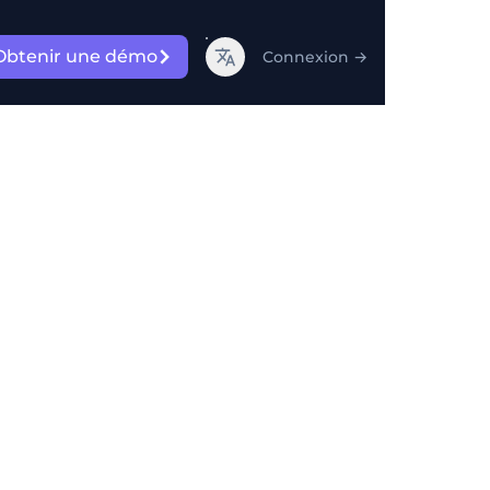
Obtenir une démo
Connexion
→
 e-
mais
 de réception et rendre
la cybersécurité, la