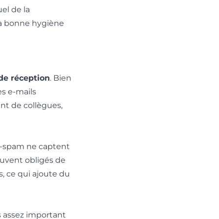
el de la
 la bonne hygiène
de réception
. Bien
es e-mails
nt de collègues,
ti-spam ne captent
uvent obligés de
s, ce qui ajoute du
as assez important