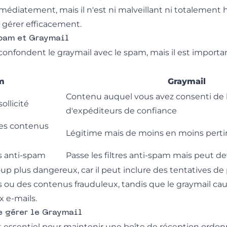
médiatement, mais il n'est ni malveillant ni totalement 
 à gérer efficacement.
Spam et Graymail
nfondent le graymail avec le spam, mais il est importan
m
Graymail
Contenu auquel vous avez consenti de l
llicité
d'expéditeurs de confiance
es contenus
Légitime mais de moins en moins perti
es anti-spam
Passe les filtres anti-spam mais peut d
p plus dangereux, car il peut inclure des tentatives de 
nts ou des contenus frauduleux, tandis que le graymail 
x e-mails.
e gérer le Graymail
st essentiel pour maintenir une boîte de réception ordo