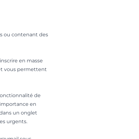
es ou contenant des
inscrire en masse
l et vous permettent
onctionnalité de
r importance en
 dans un onglet
ges urgents.
graymail sous