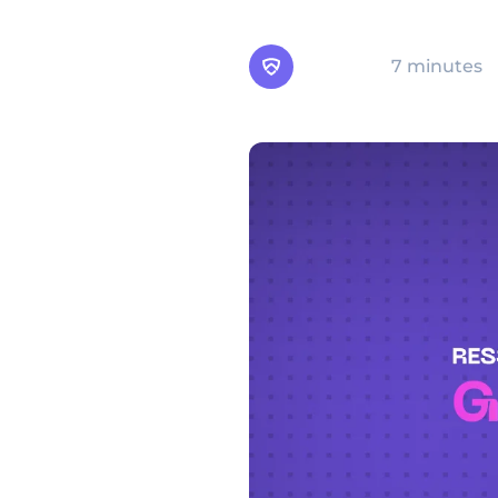
gestion du graymail est e
Arsen
7 minutes