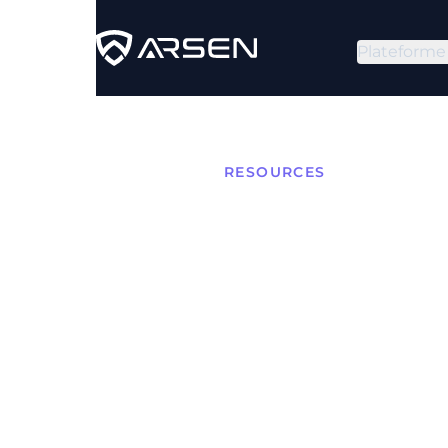
Plateforme
RESOURCES
Grayma
mails 
légiti
Bien que le graymail ne s
difficile la recherche de