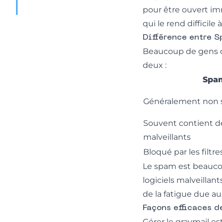
pour être ouvert im
qui le rend difficile
Différence entre 
Beaucoup de gens co
deux :
Spa
Généralement non so
Souvent contient d
malveillants
Bloqué par les filtr
Le spam est beaucou
logiciels malveilla
de la fatigue due au
Façons efficaces d
Gérer le graymail e