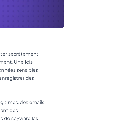
ecter secrètement
ment. Une fois
données sensibles
enregistrer des
égitimes, des emails
tant des
es de spyware les