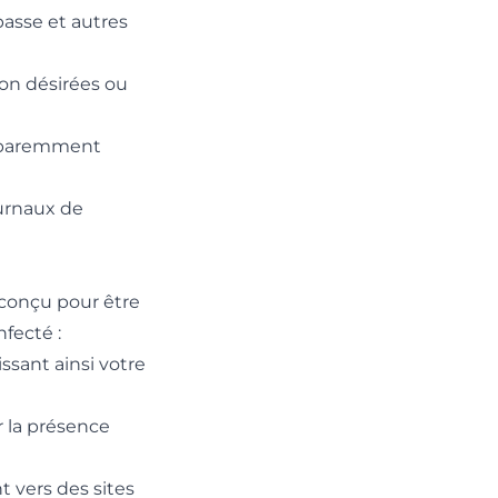
passe et autres
non désirées ou
apparemment
ournaux de
 conçu pour être
nfecté :
sant ainsi votre
r la présence
t vers des sites