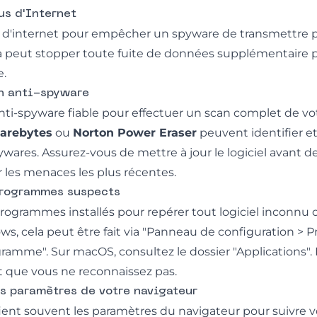
us d'Internet
il d'internet pour empêcher un spyware de transmettre p
la peut stopper toute fuite de données supplémentaire
e.
an anti-spyware
 anti-spyware fiable pour effectuer un scan complet de vo
arebytes
ou
Norton Power Eraser
peuvent identifier e
wares. Assurez-vous de mettre à jour le logiciel avant de
r les menaces les plus récentes.
programmes suspects
es programmes installés pour repérer tout logiciel incon
ows, cela peut être fait via "Panneau de configuration >
ramme". Sur macOS, consultez le dossier "Applications". 
que vous ne reconnaissez pas.
es paramètres de votre navigateur
ent souvent les paramètres du navigateur pour suivre vos