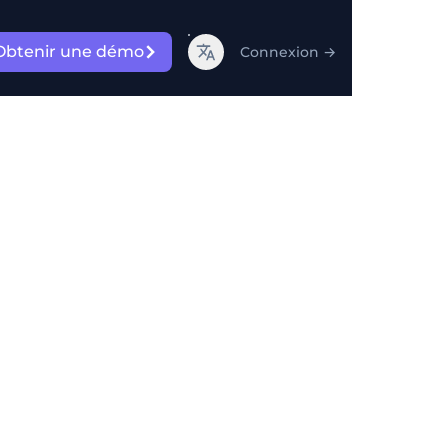
Obtenir une démo
Connexion
→
et
es
 peut compromettre votre