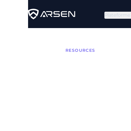
Plateforme
RESOURCES
Spyware
Suppri
Caché
Apprenez à identifier e
vie privée et votre sécuri