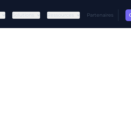
Solutions
Ressources
Partenaires
 : Identifier 
mer les Menac
es
t supprimer les spywares, une menace cachée qui
té.