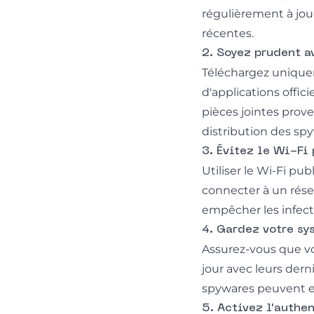
régulièrement à jour
récentes.
2. Soyez prudent 
Téléchargez uniquem
d'applications offic
pièces jointes prov
distribution des sp
3. Évitez le Wi-Fi
Utiliser le Wi-Fi pu
connecter à un résea
empêcher les infect
4. Gardez votre sy
Assurez-vous que vo
jour avec leurs dern
spywares peuvent ex
5. Activez l'authe