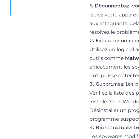
1. Déconnectez-vo
Isolez votre appare
aux attaquants. Ce
résolvez le problèm
2. Exécutez un sc
Utilisez un logiciel
outils comme
Malw
efficacement les spy
qu'il puisse détecte
3. Supprimez les 
Vérifiez la liste d
installé. Sous Wind
Désinstaller un prog
programme suspect 
4. Réinitialisez l
Les spywares modifi