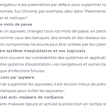
 navigateur à ses paramètres par défaut pour supprimer 
omise. Sur Chrome, par exemple, allez dans "Paramètre
er et nettoyer".
os mots de passe
é un spyware, changez tous vos mots de passe, en partic
omme ceux des banques, des emails et des réseaux soci
on compromise ne pourra plus être utilisée par les cyber
tre système d'exploitation et vos logiciels
tent souvent les vulnérabilités des systèmes et applicat
re système d'exploitation, vos navigateurs et autres logi
sque d'infections futures.
tions par spyware
al de supprimer les spywares, il est encore mieux de préven
 pratiques pour éviter les spywares :
iciel anti-malware de confiance
l anti-malware réputé et activez la protection en temps r