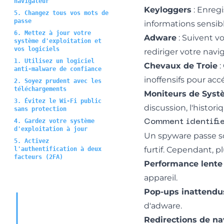
navigateur
Keyloggers
: Enregi
5. Changez tous vos mots de
passe
informations sensibl
6. Mettez à jour votre
Adware
: Suivent v
système d'exploitation et
vos logiciels
rediriger votre navi
1. Utilisez un logiciel
Chevaux de Troie
:
anti-malware de confiance
inoffensifs pour ac
2. Soyez prudent avec les
téléchargements
Moniteurs de Sys
3. Évitez le Wi-Fi public
discussion, l'histor
sans protection
4. Gardez votre système
Comment identifie
d'exploitation à jour
Un spyware passe so
5. Activez
furtif. Cependant, p
l'authentification à deux
facteurs (2FA)
Performance lente
appareil.
Pop-ups inattendu
d'adware.
Redirections de na