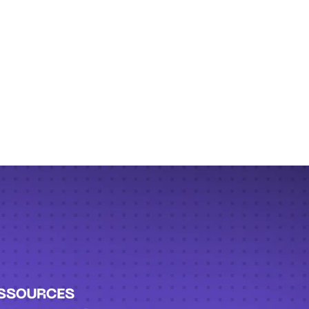
n virus informatique s'attache à des programmes ou
on humaine (comme l'ouverture d'une pièce jointe 
e de la cybersécurité, les virus informatiques r
uliers, les entreprises et les gouvernements. Appr
tecter et à les supprimer est essentiel pour proté