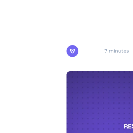
logiciels malveillants, u
et dépend de l'interacti
propager. Dans le domain
sérieuse pour les partic
fonctionnement, à les dé
Arsen
7 minutes