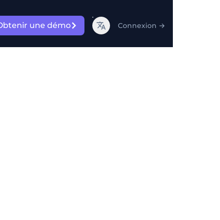
Obtenir une démo
Connexion
→
ion et
t infecter les
t à d'autres formes de