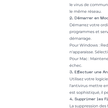
le virus de communi
le même réseau.
2. Démarrer en Mo
Démarrez votre ord
programmes et servi
démarrage.
Pour Windows : Red
n'apparaisse. Sélect
Pour Mac : Mainten
échec.
3. Effectuer une A
Utilisez votre logic
l'antivirus mettre en
est sophistiqué, il p
4. Supprimer les F
La suppression des f