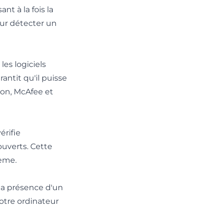
t à la fois la
our détecter un
es logiciels
rantit qu'il puisse
ton, McAfee et
érifie
ouverts. Cette
tème.
la présence d'un
otre ordinateur