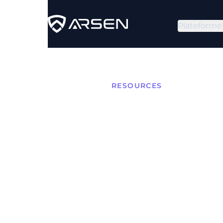
Plateforme
RESOURCES
Virus 
Techni
de Sup
Un virus informatique est
ordinateurs, se réplique