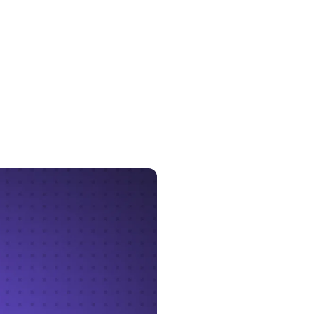
 des fichiers légitimes
infectée) pour se
eprésentent une menace
endre à comprendre leur
ger vos systèmes.