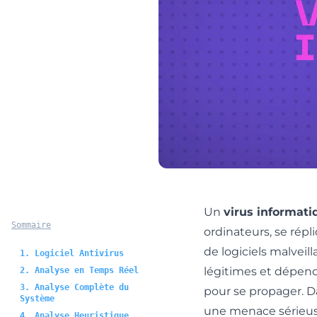
Un
virus informati
Sommaire
ordinateurs, se rép
de logiciels malveil
1. Logiciel Antivirus
légitimes et dépend
2. Analyse en Temps Réel
3. Analyse Complète du
pour se propager. D
Système
une menace sérieuse
4. Analyse Heuristique