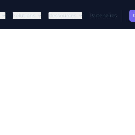
Solutions
Ressources
Partenaires
Informatique :
ques de Détect
pression
 un type de logiciel malveillant (malware) qui peu
r et se propager à d'autres systèmes. Contrairemen