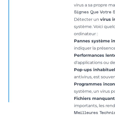
virus a sa propre ma
Signes Que Votre S
Détecter un
virus 
système. Voici quelq
ordinateur :
Pannes système i
indiquer la présence
Performances lent
d'applications ou de
Pop-ups inhabitue
antivirus, est souve
Programmes inco
système, un virus pou
Fichiers manquant
importants, les rend
Meilleures Techni